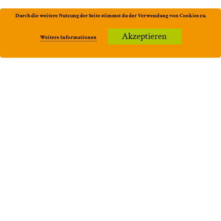
Durch die weitere Nutzung der Seite stimmst du der Verwendung von Cookies zu.
Akzeptieren
Weitere Informationen
Aktuell
Trinkbares
Küferei
Jobs