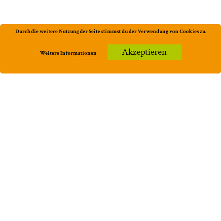
Durch die weitere Nutzung der Seite stimmst du der Verwendung von Cookies zu.
Akzeptieren
Weitere Informationen
Aktuell
Trinkbares
Küferei