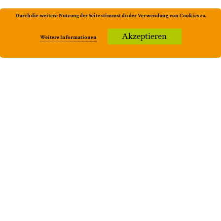
Durch die weitere Nutzung der Seite stimmst du der Verwendung von Cookies zu.
Akzeptieren
Weitere Informationen
Aktuell
Trinkbares
Küferei
Jobs